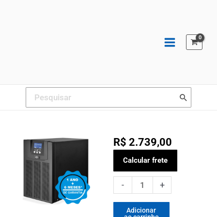
Ir
para
o
conteúdo
Procurar:
R$
2.739,00
Nobreak
Calcular frete
Online
Dupla
-
+
Conversao
1kva
Senoidal
Adicionar