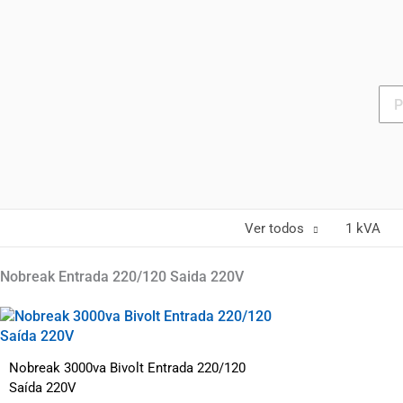
Ir
para
o
conteúdo
Pro
Ver todos
1 kVA
Nobreak Entrada 220/120 Saida 220V
Nobreak 3000va Bivolt Entrada 220/120
Saída 220V