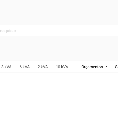
curar:
3 kVA
6 kVA
2 kVA
10 kVA
Orçamentos
S