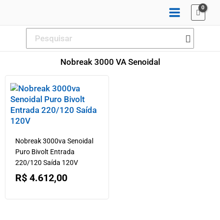
Ir
para
o
Procurar:
conteúdo
Nobreak 3000 VA Senoidal
Nobreak 3000va Senoidal
Puro Bivolt Entrada
220/120 Saída 120V
R$
4.612,00