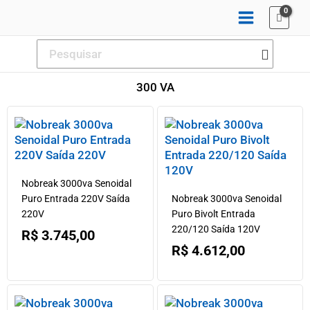
Ir
para
o
Procurar:
conteúdo
300 VA
Nobreak 3000va Senoidal
Puro Entrada 220V Saída
Nobreak 3000va Senoidal
220V
Puro Bivolt Entrada
220/120 Saída 120V
R$
3.745,00
R$
4.612,00